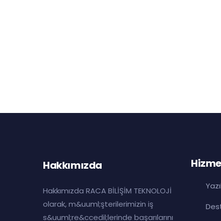
Hizme
Hakkımızda
Yaz
Hakkımızda RACA BİLİŞİM TEKNOLOJİ
olarak, m&uuml;şterilerimizin iş
Dest
s&uuml;re&ccedil;lerinde başarılarını