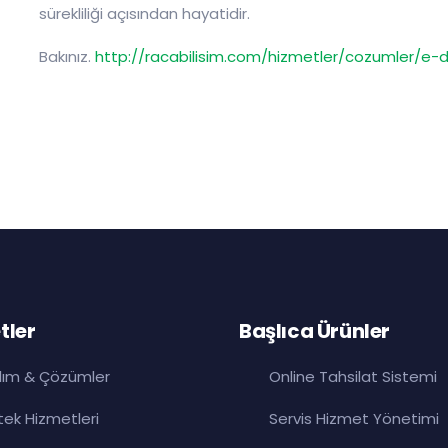
sürekliliği açısından hayatidir.
Bakınız.
http://racabilisim.com/hizmetler/cozumler/e-
tler
Başlıca Ürünler
ılım & Çözümler
Online Tahsilat Sistemi
ek Hizmetleri
Servis Hizmet Yönetimi