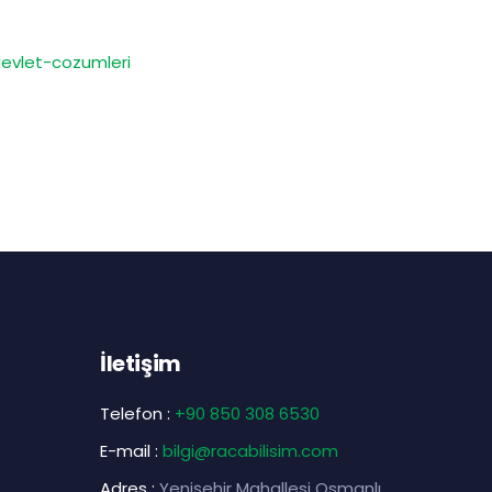
devlet-cozumleri
İletişim
Telefon :
+90 850 308 6530
E-mail :
bilgi@racabilisim.com
Adres :
Yenişehir Mahallesi Osmanlı